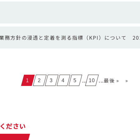
業務方針の浸透と定着を測る指標（KPI）について 20
...
...
最後 »
»
1
2
3
4
5
10
ください