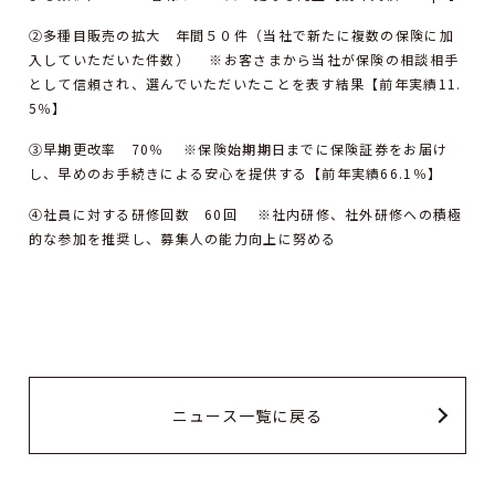
②多種目販売の拡大 年間５０件（当社で新たに複数の保険に加
入していただいた件数） ※お客さまから当社が保険の相談相手
として信頼され、選んでいただいたことを表す結果【前年実績11.
5％】
③早期更改率 70％ ※保険始期期日までに保険証券をお届け
し、早めのお手続きによる安心を提供する【前年実績66.1％】
④社員に対する研修回数 60回 ※社内研修、社外研修への積極
的な参加を推奨し、募集人の能力向上に努める
ニュース一覧に戻る